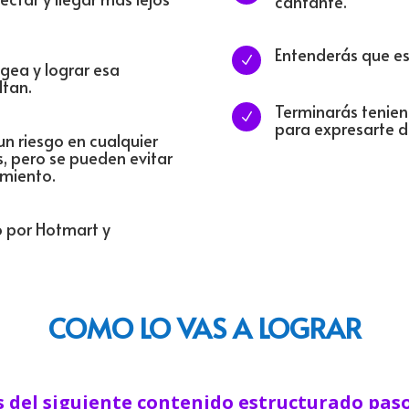
cantante.
Entenderás que es 
N
ngea y lograr esa
ltan.
Terminarás tenien
N
para expresarte d
un riesgo en cualquier
os, pero se pueden evitar
amiento.
o por Hotmart y
COMO LO VAS A LOGRAR
s del siguiente contenido estructurado paso