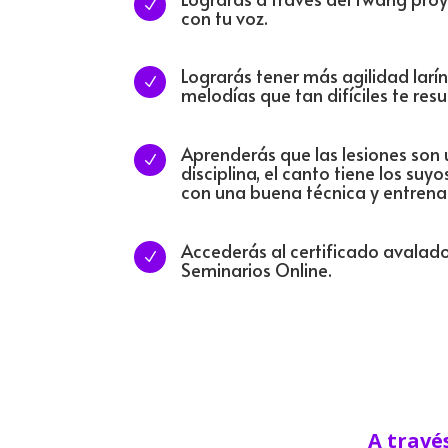
N
con tu voz.
Lograrás tener más agilidad larí
N
melodías que tan difíciles te resu
Aprenderás que las lesiones son 
N
disciplina, el canto tiene los suy
con una buena técnica y entren
Accederás al certificado avalad
N
Seminarios Online.
A travé