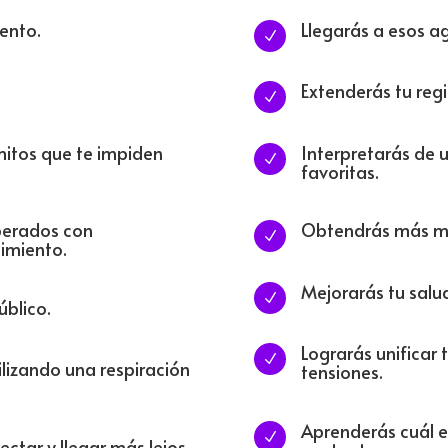
ento.
Llegarás a esos a
N
Extenderás tu regi
N
mitos que te impiden
Interpretarás de 
N
favoritas.
perados con
Obtendrás más mat
N
cimiento.
Mejorarás tu salud
N
úblico.
Lograrás unificar t
N
tilizando una respiración
tensiones.
Aprenderás cuál 
N
ectar y llegar más lejos