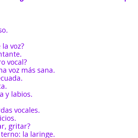
so.
 la voz?
ntante.
ro vocal?
una voz más sana.
ecuada.
ta.
 y labios.
rdas vocales.
cios.
r, gritar?
terno: la laringe.