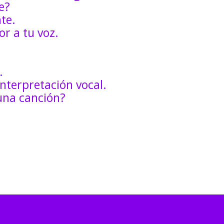
e?
te.
or a tu voz.
.
nterpretación vocal.
una canción?