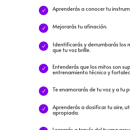
Aprenderás a conocer tu instrum
N
Mejorarás tu afinación.
N
Identificarás y derrumbarás los 
N
que tu voz brille.
Entenderás que los mitos son su
N
entrenamiento técnico y fortale
Te enamorarás de tu voz y a tu p
N
Aprenderás a dosificar tu aire, u
N
apropiada.
Lograrás a través del twang proy